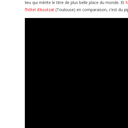
lieu qui mérite le titre de plus belle place du monde. Et
N
l’hôtel d’Assézat
(Toulouse) en comparaison, c’est du pi