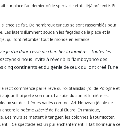
ait sur place l’an dernier où le spectacle était déjà présenté. Et
le silence se fait. De nombreux curieux se sont rassemblés pour
e. Les lasers illuminent soudain les façades de la place et la
ie, qui font retomber tout le monde en enfance.
vie je n’ai donc cessé de chercher la lumière… Toutes les
eszczynski nous invite à rêver à la flamboyance des
es cinq continents et du génie de ceux qui ont créé l’une
e récit commence par le rêve du roi Stanislas (roi de Pologne et
i aujourd’hui porte son nom. La suite du son et lumière est
tableaux sur des thèmes variés comme l’Art Nouveau (école de
 ou encore le poème
Liberté
de Paul Eluard. En musique,
te. Les murs se mettent à tanguer, les colonnes à tournicoter,
ent… Ce spectacle est un pur enchantement. Il fait honneur à ce