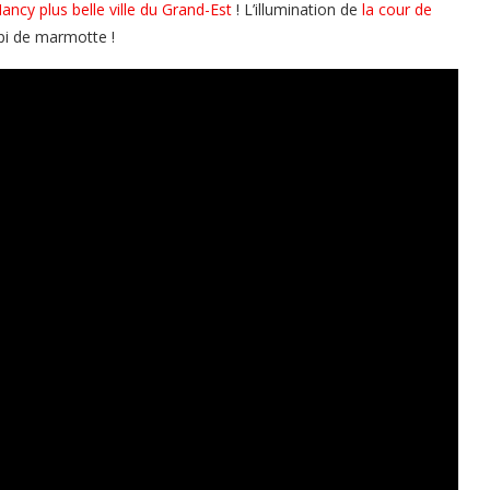
ancy plus belle ville du Grand-Est
! L’illumination de
la cour de
pi de marmotte !