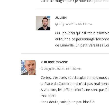
Ca a l’air magnifique ! Je note cela pour un
JULIEN
20 juin 2018 - 9 h 12 min
Oui, pour toi qui est férue d’histoi
autour de ce personnage foisonnen
de Lunéville, un petit Versailles Lor
PHILIPPE CRASSE
26 juillet 2018 - 15 h 46 min
Certes, c’est très spectaculaire, mais nou
la Place du Capitole, qui n’est pas mal non
A vrai dire, les effets colorés ne sont pas à
masquer !
Sans doute, suis-je un peu blasé ?