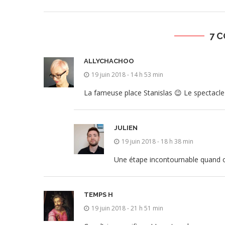
7 
ALLYCHACHOO
19 juin 2018 - 14 h 53 min
La fameuse place Stanislas 😉 Le spectacle d
JULIEN
19 juin 2018 - 18 h 38 min
Une étape incontournable quand on 
TEMPS H
19 juin 2018 - 21 h 51 min