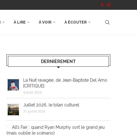
R
À LIRE
À VOIR
À ÉCOUTER
DERNIÈREMENT
La Nuit ravagée, de Jean-Baptiste Del Amo
[CRITIQUE]
4 août 2026
Juillet 2026, le bilan culturel
31 juillet 2026
All’s Fair : quand Ryan Murphy sort le grand jeu
(mais oublie le scénario)