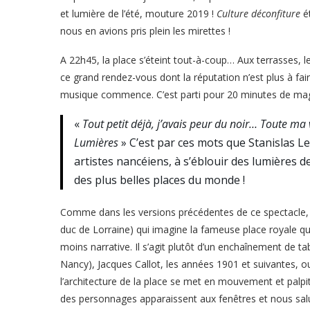
et lumière de l’été, mouture 2019 !
Culture déconfiture
ét
nous en avions pris plein les mirettes !
A 22h45, la place s’éteint tout-à-coup… Aux terrasses, 
ce grand rendez-vous dont la réputation n’est plus à fair
musique commence. C’est parti pour 20 minutes de mag
«
Tout petit déjà, j’avais peur du noir… Toute ma 
Lumières
» C’est par ces mots que Stanislas L
artistes nancéiens, à s’éblouir des lumières d
des plus belles places du monde !
Comme dans les versions précédentes de ce spectacle, l
duc de Lorraine) qui imagine la fameuse place royale qu
moins narrative. Il s’agit plutôt d’un enchaînement de 
Nancy), Jacques Callot, les années 1901 et suivantes,
l’architecture de la place se met en mouvement et palpi
des personnages apparaissent aux fenêtres et nous salu