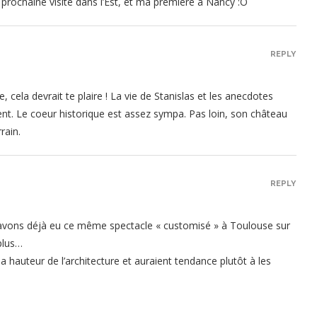
e prochaine visite dans l’Est, et ma première à Nancy :O
REPLY
re, cela devrait te plaire ! La vie de Stanislas et les anecdotes
t. Le coeur historique est assez sympa. Pas loin, son château
rain.
REPLY
s avons déjà eu ce même spectacle « customisé » à Toulouse sur
 plus…
 la hauteur de l’architecture et auraient tendance plutôt à les