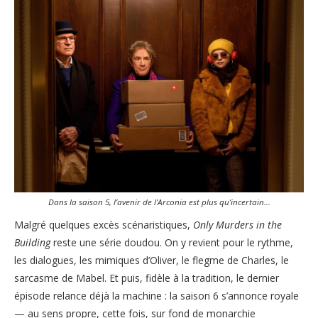
Dans la saison 5, l’avenir de l’Arconia est plus qu’incertain…
Malgré quelques excès scénaristiques,
Only Murders in the
Building
reste une série doudou. On y revient pour le rythme,
les dialogues, les mimiques d’Oliver, le flegme de Charles, le
sarcasme de Mabel. Et puis, fidèle à la tradition, le dernier
épisode relance déjà la machine : la saison 6 s’annonce royale
— au sens propre, cette fois, sur fond de monarchie