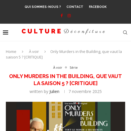
QUI SOMMES-NOUS ?
CONTACT
FACEBOOK
Home
À voir
Only Murders in the Building, que vaut la
saison 5 ? [CRITIQUE]
À voir
Série
ONLY MURDERS IN THE BUILDING, QUE VAUT
LA SAISON 5 ? [CRITIQUE]
written by
Julien
7 novembre 2025