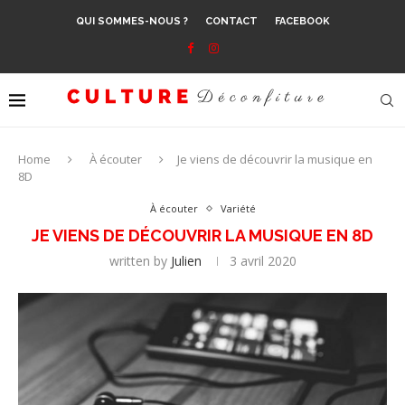
QUI SOMMES-NOUS ?
CONTACT
FACEBOOK
Home
À écouter
Je viens de découvrir la musique en
8D
À écouter
Variété
JE VIENS DE DÉCOUVRIR LA MUSIQUE EN 8D
written by
Julien
3 avril 2020