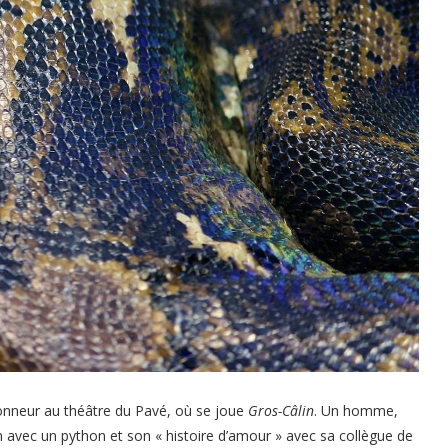
onneur au théâtre du Pavé, où se joue
Gros-Câlin
. Un homme,
 avec un python et son « histoire d’amour » avec sa collègue de