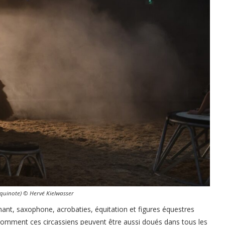
quinote) © Hervé Kielwasser
ant, saxophone, acrobaties, équitation et figures équestres
ment ces circassiens peuvent être aussi doués dans tous les