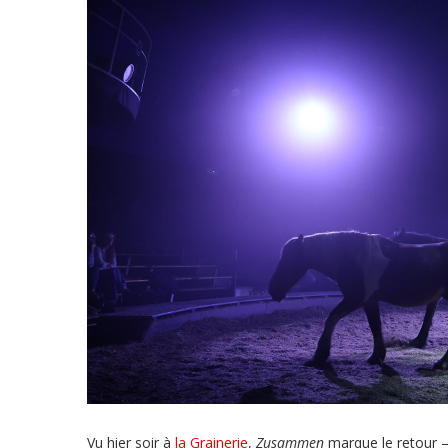
Vu hier soir à
la Grainerie
,
Zusammen
marque le retour — 