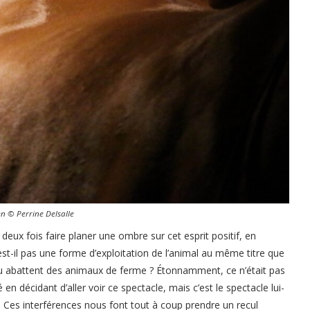
 © Perrine Delsalle
deux fois faire planer une ombre sur cet esprit positif, en
est-il pas une forme d’exploitation de l’animal au même titre que
ou abattent des animaux de ferme ? Étonnamment, ce n’était pas
n décidant d’aller voir ce spectacle, mais c’est le spectacle lui-
 Ces interférences nous font tout à coup prendre un recul