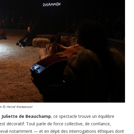
 © Hervé Kielwasser
e
Juliette de Beauchamp
, ce spectacle trouve un équilibre
est décoratif. Tout parle de force collective, de confiance,
 cheval notamment — et en dépit des interrogations éthiques dont