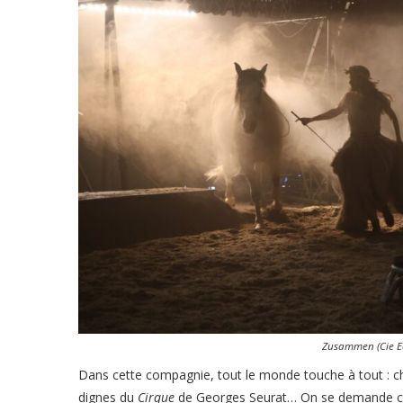
Zusammen (Cie E
Dans cette compagnie, tout le monde touche à tout : ch
dignes du
Cirque
de Georges Seurat… On se demande com