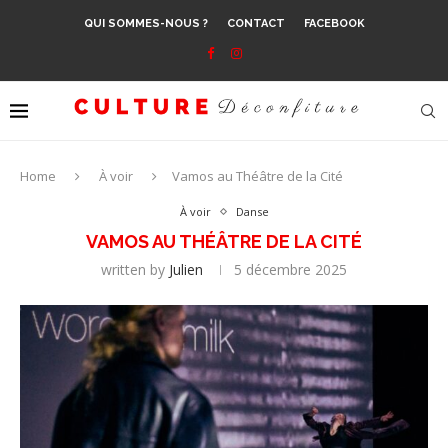
QUI SOMMES-NOUS ?
CONTACT
FACEBOOK
Home
À voir
Vamos au Théâtre de la Cité
À voir
Danse
VAMOS AU THÉÂTRE DE LA CITÉ
written by
Julien
5 décembre 2025