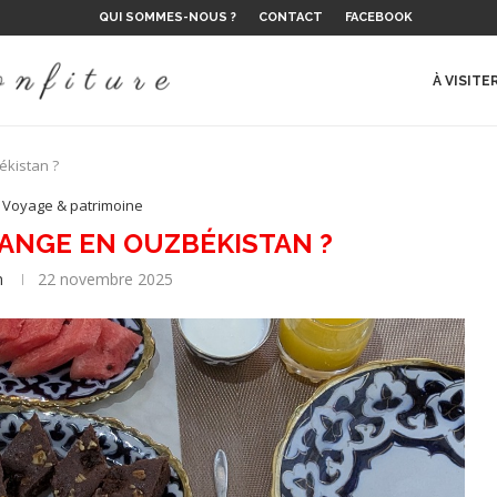
QUI SOMMES-NOUS ?
CONTACT
FACEBOOK
 LE...
E DE L’ÉTÉ ?
 SUR LE...
LAURENT...
NS
ES, D’EMIL...
 ET RÉALITÉ
..
À VISITE
ékistan ?
Voyage & patrimoine
MANGE EN OUZBÉKISTAN ?
n
22 novembre 2025