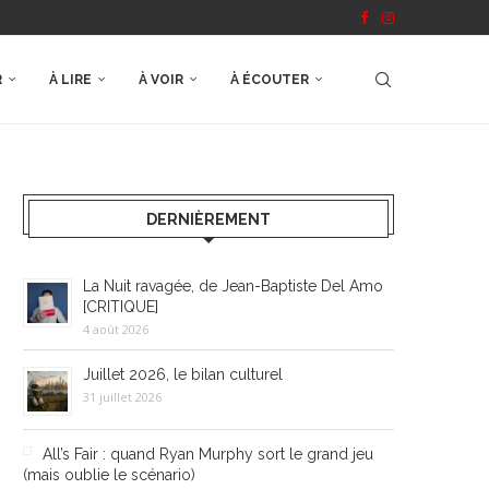
R
À LIRE
À VOIR
À ÉCOUTER
DERNIÈREMENT
La Nuit ravagée, de Jean-Baptiste Del Amo
[CRITIQUE]
4 août 2026
Juillet 2026, le bilan culturel
31 juillet 2026
All’s Fair : quand Ryan Murphy sort le grand jeu
(mais oublie le scénario)