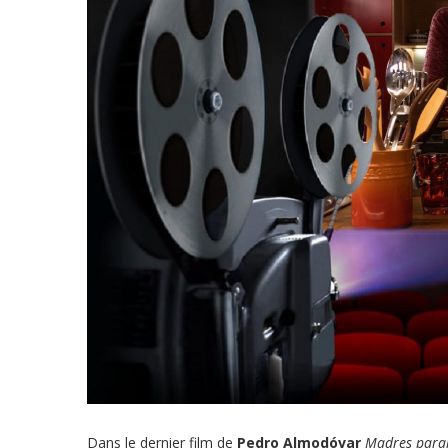
Dans le dernier film de
Pedro Almodóvar
Madres paral