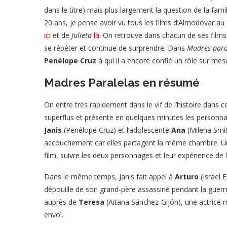
dans le titre) mais plus largement la question de la fami
20 ans, je pense avoir vu tous les films d’Almodóvar au 
ici
et de
Julieta
là
. On retrouve dans chacun de ses films 
se répéter et continue de surprendre. Dans
Madres para
Penélope Cruz
à qui il a encore confié un rôle sur mes
Madres Paralelas en résumé
On entre très rapidement dans le vif de l’histoire dans 
superflus et présente en quelques minutes les person
Janis
(Penélope Cruz) et l’adolescente
Ana
(Milena Smit
accouchement car elles partagent la même chambre. Une 
film, suivre les deux personnages et leur expérience de 
Dans le même temps, Janis fait appel à
Arturo
(Israel 
dépouille de son grand-père assassiné pendant la guerre 
auprès de
Teresa
(Aitana Sánchez-Gijón), une actrice m
envol.