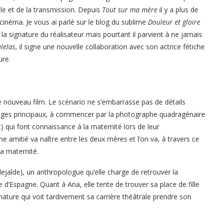
lle et de la transmission. Depuis
Tout sur ma mère
il y a plus de
cinéma. Je vous ai parlé sur le blog du sublime
Douleur et gloire
la signature du réalisateur mais pourtant il parvient à ne jamais
lelas
, il signe une nouvelle collaboration avec son actrice fétiche
ure.
ce nouveau film. Le scénario ne s’embarrasse pas de détails
nages principaux, à commencer par la photographe quadragénaire
) qui font connaissance à la maternité lors de leur
amitié va naître entre les deux mères et l’on va, à travers ce
la maternité.
Elejalde), un anthropologue qu’elle charge de retrouver la
d’Espagne. Quant à Ana, elle tente de trouver sa place de fille
ature qui voit tardivement sa carrière théâtrale prendre son