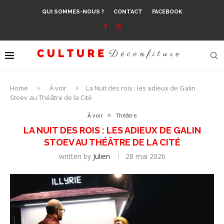
QUI SOMMES-NOUS ?
CONTACT
FACEBOOK
Home
À voir
La Nuit des rois : les adieux de Galin
Stoev au Théâtre de la Cité
À voir
Théâtre
LA NUIT DES ROIS : LES ADIEUX DE GALIN
STOEV AU THÉÂTRE DE LA CITÉ
written by
Julien
28 mai 2026