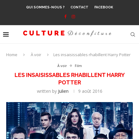
QUI SOMMES-NOUS ?
CONTACT
FACEBOOK
Home
À voir
Les insaisissables rhabillent Harry Potter
À voir
Film
LES INSAISISSABLES RHABILLENT HARRY
POTTER
written by
Julien
9 août 2016