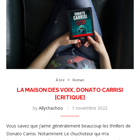
À lire
Roman
LA MAISON DES VOIX, DONATO CARRISI
[CRITIQUE]
by
Allychachoo
1 novembre 2022
Vous savez que j’aime généralement beaucoup les thrillers de
Donato Carrisi. Notamment Le chuchoteur qui m’a