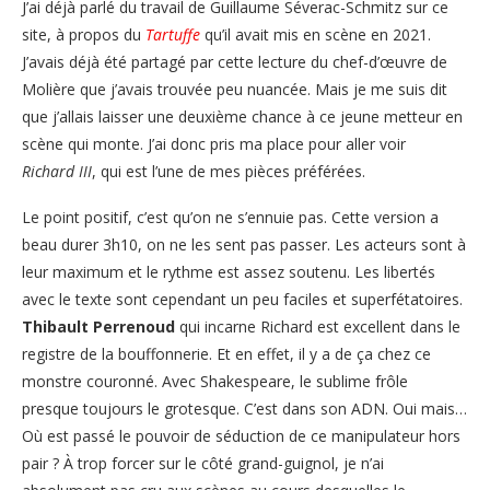
J’ai déjà parlé du travail de Guillaume Séverac-Schmitz sur ce
site, à propos du
Tartuffe
qu’il avait mis en scène en 2021.
J’avais déjà été partagé par cette lecture du chef-d’œuvre de
Molière que j’avais trouvée peu nuancée. Mais je me suis dit
que j’allais laisser une deuxième chance à ce jeune metteur en
scène qui monte. J’ai donc pris ma place pour aller voir
Richard III
, qui est l’une de mes pièces préférées.
Le point positif, c’est qu’on ne s’ennuie pas. Cette version a
beau durer 3h10, on ne les sent pas passer. Les acteurs sont à
leur maximum et le rythme est assez soutenu. Les libertés
avec le texte sont cependant un peu faciles et superfétatoires.
Thibault Perrenoud
qui incarne Richard est excellent dans le
registre de la bouffonnerie. Et en effet, il y a de ça chez ce
monstre couronné. Avec Shakespeare, le sublime frôle
presque toujours le grotesque. C’est dans son ADN. Oui mais…
Où est passé le pouvoir de séduction de ce manipulateur hors
pair ? À trop forcer sur le côté grand-guignol, je n’ai