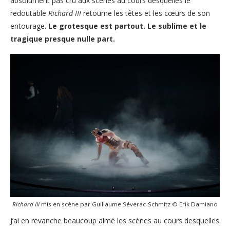
absolument pas cru aux scènes au cours desquelles le
redoutable
Richard III
retourne les têtes et les cœurs de son
entourage.
Le grotesque est partout. Le sublime et le
tragique presque nulle part.
Richard III
mis en scène par Guillaume Séverac-Schmitz © Erik Damiano
J’ai en revanche beaucoup aimé les scènes au cours desquelles