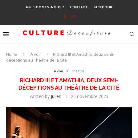
QUI SOMMES-NOUS ?
CONTACT
FACEBOOK
Home
À voir
Richard III et Amathia, deux semi-
déceptions au Théâtre de la Cité
À voir
Théâtre
RICHARD III ET AMATHIA, DEUX SEMI-
DÉCEPTIONS AU THÉÂTRE DE LA CITÉ
written by
Julien
25 novembre 2023