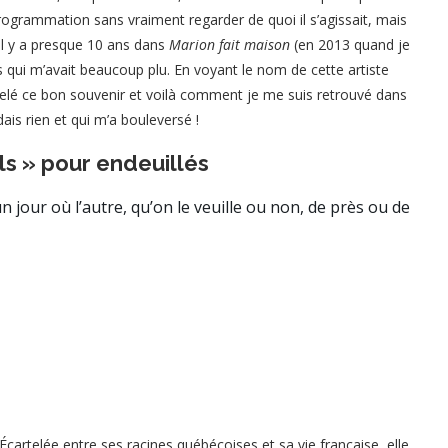
 programmation sans vraiment regarder de quoi il s’agissait, mais
il y a presque 10 ans dans
Marion fait maison
(en 2013 quand je
s qui m’avait beaucoup plu. En voyant le nom de cette artiste
elé ce bon souvenir et voilà comment je me suis retrouvé dans
ais rien et qui m’a bouleversé !
ils » pour endeuillés
’un jour où l’autre, qu’on le veuille ou non, de près ou de
cartelée entre ses racines québécoises et sa vie française, elle