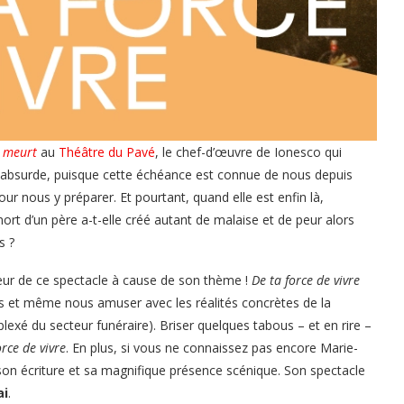
e meurt
au
Théâtre du Pavé
, le chef-d’œuvre de Ionesco qui
st absurde, puisque cette échéance est connue de nous depuis
r nous y préparer. Et pourtant, quand elle est enfin là,
t d’un père a-t-elle créé autant de malaise et de peur alors
s ?
 peur de ce spectacle à cause de son thème !
De ta force de vivre
ns et même nous amuser avec les réalités concrètes de la
xé du secteur funéraire). Briser quelques tabous – et en rire –
orce de vivre
. En plus, si vous ne connaissez pas encore Marie-
 son écriture et sa magnifique présence scénique. Son spectacle
ai
.