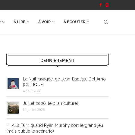
R
À LIRE
À VOIR
À ÉCOUTER
DERNIÈREMENT
La Nuit ravagée, de Jean-Baptiste Del Amo
[CRITIQUE]
4 août 2026
Juillet 2026, le bilan culturel
31 juillet 2026
All’s Fair : quand Ryan Murphy sort le grand jeu
(mais oublie le scénario)