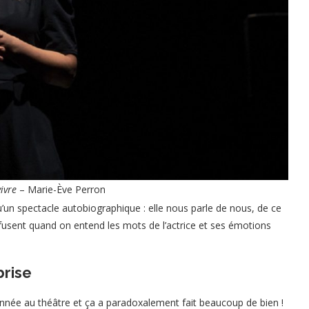
vivre
– Marie-Ève Perron
’un spectacle autobiographique : elle nous parle de nous, de ce
 fusent quand on entend les mots de l’actrice et ses émotions
brise
année au théâtre et ça a paradoxalement fait beaucoup de bien !