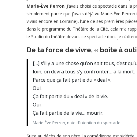
Marie-Ève Perron
. J’avais choisi ce spectacle dans la
simplement parce que j’avais déjà vu Marie-Ève Perron 
vivais encore en Lorraine), l’une de ses premières pièce
dans le programme du Théâtre de la Cité, cela m’a rapp
le Studio du théâtre devant ce spectacle dont je n’attend
De ta force de vivre, « boîte à out
[…] s’il y a une chose qu’on sait tous, c’est qu
loin, on devra tous s’y confronter… à la mort.
Parce que ça fait partie du « deal ».
Oui.
Ça fait partie du « deal » de la vie.
Oui.
Ça fait partie de la vie… mourir.
Marie-Ève Perron, note d’intention du spectacle
Suite au décès de son père, la comédienne est sidérée. É