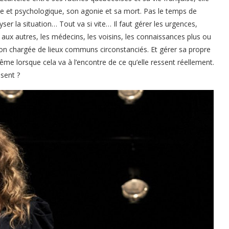
ue et psychologique, son agonie et sa mort. Pas le temps de
er la situation… Tout va si vite… Il faut gérer les urgences,
e aux autres, les médecins, les voisins, les connaissances plus ou
tion chargée de lieux communs circonstanciés. Et gérer sa propre
me lorsque cela va à l’encontre de ce qu’elle ressent réellement.
ssent ?