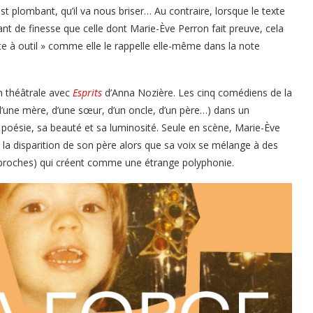
st plombant, qu’il va nous briser… Au contraire, lorsque le texte
utant de finesse que celle dont Marie-Ève Perron fait preuve, cela
e à outil » comme elle le rappelle elle-même dans la note
 théâtrale avec
Esprits
d’Anna Nozière. Les cinq comédiens de la
d’une mère, d’une sœur, d’un oncle, d’un père…) dans un
a poésie, sa beauté et sa luminosité. Seule en scène, Marie-Ève
a disparition de son père alors que sa voix se mélange à des
s proches) qui créent comme une étrange polyphonie.