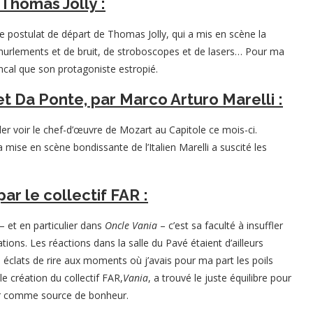
 Thomas Jolly :
e postulat de départ de Thomas Jolly, qui a mis en scène la
urlements et de bruit, de stroboscopes et de lasers… Pour ma
ancal que son protagoniste estropié.
et Da Ponte, par Marco Arturo Marelli :
ller voir le chef-d’œuvre de Mozart au Capitole ce mois-ci.
a mise en scène bondissante de l’Italien Marelli a suscité les
ar le collectif FAR :
– et en particulier dans
Oncle Vania
– c’est sa faculté à insuffler
ons. Les réactions dans la salle du Pavé étaient d’ailleurs
s éclats de rire aux moments où j’avais pour ma part les poils
e création du collectif FAR,
Vania
, a trouvé le juste équilibre pour
mour comme source de bonheur.