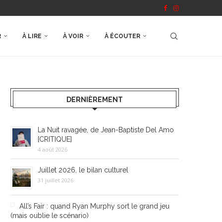
R
À LIRE
À VOIR
À ÉCOUTER
DERNIÈREMENT
La Nuit ravagée, de Jean-Baptiste Del Amo
[CRITIQUE]
4 août 2026
Juillet 2026, le bilan culturel
31 juillet 2026
All’s Fair : quand Ryan Murphy sort le grand jeu
(mais oublie le scénario)