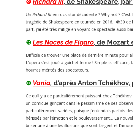
⊗
Richard III
, de Shakespeare, par
Un
Richard III
en rock-star décadente ? Why not ? C’est l
tragédie de Shakespeare en tournée en 2016. 4h30 de h
part, j’ai été très mitigé en voyant ce spectacle aussi b
⊕
Les Noces de Figaro
, de Mozart 
Difficile de trouver une place de dernière minute pour a
L’opéra s’est joué à guichet fermé ! Simple et efficace, l
hourras mérités des spectateurs.
⊕
Vania
,
d’après Anton Tchékhov, p
Ce qu’il y a de particulièrement puissant chez Tchékhov 
un comique grinçant dans le pessimisme de ses observati
particulièrement variées, puisque j’entendais parfois de
hérissés par l’émotion et le bouleversement… La nouvell
briser une à une les illusions que sont l’argent et l’a