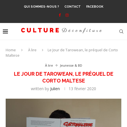
QUI SOMMES-NOUS ?
CONTACT
FACEBOOK
Home
À lire
Le Jour de Tarowean, le préquel de Corto
Maltese
À lire
Jeunesse & BD
LE JOUR DE TAROWEAN, LE PRÉQUEL DE
CORTO MALTESE
written by
Julien
13 février 2020