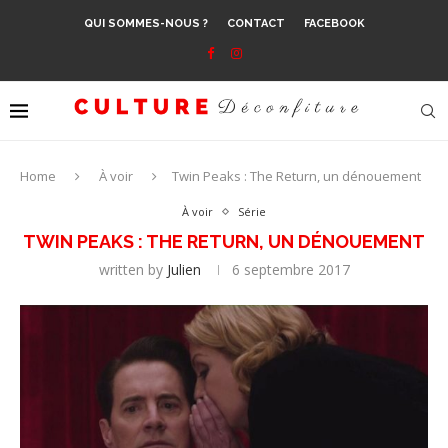
QUI SOMMES-NOUS ?
CONTACT
FACEBOOK
Home
À voir
Twin Peaks : The Return, un dénouement
À voir
Série
TWIN PEAKS : THE RETURN, UN DÉNOUEMENT
written by
Julien
6 septembre 2017