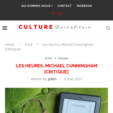
QUI SOMMES-NOUS ?
CONTACT
FACEBOOK
Home
À lire
Les Heures, Michael Cunningham
[CRITIQUE]
À lire
Roman
LES HEURES, MICHAEL CUNNINGHAM
[CRITIQUE]
written by
Julien
8 mai 2021