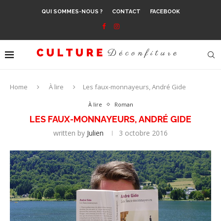
QUI SOMMES-NOUS ?
CONTACT
FACEBOOK
Home
À lire
Les faux-monnayeurs, André Gide
À lire
Roman
LES FAUX-MONNAYEURS, ANDRÉ GIDE
written by
Julien
3 octobre 2016