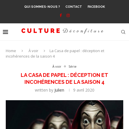
QUI SOMMES-NOUS ?
CONTACT
FACEBOOK
Home
À voir
La Casa de papel : déception et
incohérences de la saison 4
À voir
Série
LA CASA DE PAPEL : DÉCEPTION ET
INCOHÉRENCES DE LA SAISON 4
written by
Julien
9 avril 2020