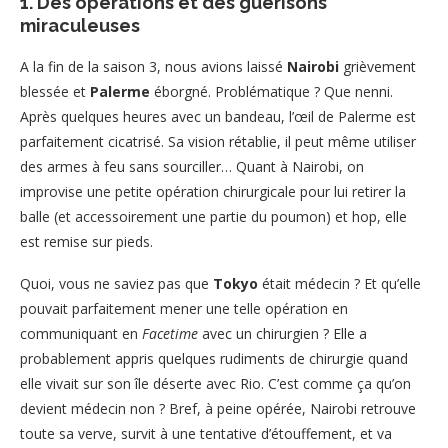
1. Des opérations et des guérisons
miraculeuses
A la fin de la saison 3, nous avions laissé
Nairobi
grièvement
blessée et
Palerme
éborgné. Problématique ? Que nenni.
Après quelques heures avec un bandeau, l’œil de Palerme est
parfaitement cicatrisé. Sa vision rétablie, il peut même utiliser
des armes à feu sans sourciller… Quant à Nairobi, on
improvise une petite opération chirurgicale pour lui retirer la
balle (et accessoirement une partie du poumon) et hop, elle
est remise sur pieds.
Quoi, vous ne saviez pas que
Tokyo
était médecin ? Et qu’elle
pouvait parfaitement mener une telle opération en
communiquant en
Facetime
avec un chirurgien ? Elle a
probablement appris quelques rudiments de chirurgie quand
elle vivait sur son île déserte avec Rio. C’est comme ça qu’on
devient médecin non ? Bref, à peine opérée, Nairobi retrouve
toute sa verve, survit à une tentative d’étouffement, et va