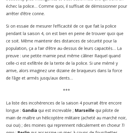
échec la police… Comme quoi, il suffisait de démissionner pour
arrêter d’être conne.
Si on essaie de mesurer l’efficacité de ce que fait la police
pendant la saison 4, on est bien en peine de trouver quoi que
ce soit. Même maintenir des distances de sécurité pour la
population, ça a l’air d’être au-dessus de leurs capacités… La
preuve : une petite mamie peut même câliner Raquel quand
celle-ci est exfiltrée de la tente de la police. Si une mémé y
arrive, alors imaginez une dizaine de braqueurs dans la force
de l’âge et armés jusqu’aux dents…
***
La liste des incohérences de la saison 4 pourrait être encore
longue :
Gandia
qui est increvable ;
Marseille
qui pilote de
main de maître un hélicoptère militaire (acheté au marché noir,
oui oui) ; des moines qui reprennent ridiculement en choeur
Ti
amo
;
Berlin
qui assassine un mec à coups de fourchettes