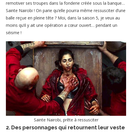
remotiver ses troupes dans la fonderie créée sous la banque…
Sainte Nairobi ! On parie qu’elle pourra même ressusciter d’une
balle reçue en pleine tête ? Moi, dans la saison 5, je veux au
moins qu’il y ait une opération a cœur ouvert… pendant un
séisme !
Sainte Nairobi, prête à ressusciter
2. Des personnages qui retournent leur veste