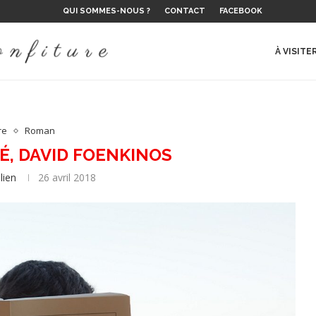
QUI SOMMES-NOUS ?
CONTACT
FACEBOOK
 LE...
E DE L’ÉTÉ ?
 SUR LE...
LAURENT...
NS
ES, D’EMIL...
 ET RÉALITÉ
..
À VISITE
re
Roman
É, DAVID FOENKINOS
ulien
26 avril 2018