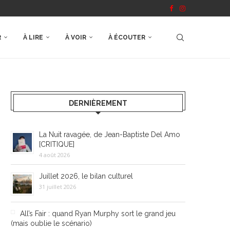
R
À LIRE
À VOIR
À ÉCOUTER
DERNIÈREMENT
La Nuit ravagée, de Jean-Baptiste Del Amo
[CRITIQUE]
4 août 2026
Juillet 2026, le bilan culturel
31 juillet 2026
All’s Fair : quand Ryan Murphy sort le grand jeu
(mais oublie le scénario)