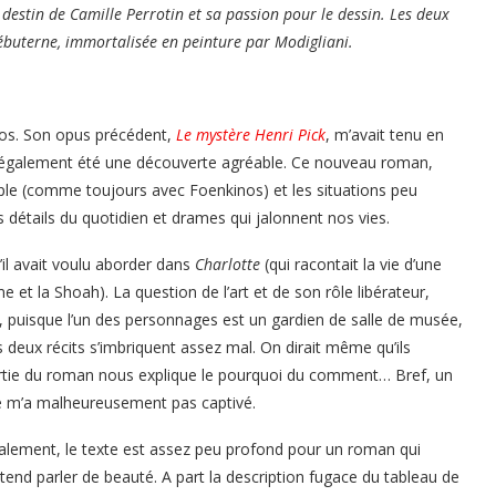
destin de Camille Perrotin et sa passion pour le dessin. Les deux
 Hébuterne, immortalisée en peinture par Modigliani.
nos. Son opus précédent,
Le mystère Henri Pick
, m’avait tenu en
également été une découverte agréable. Ce nouveau roman,
 simple (comme toujours avec Foenkinos) et les situations peu
 détails du quotidien et drames qui jalonnent nos vies.
’il avait voulu aborder dans
Charlotte
(qui racontait la vie d’une
e et la Shoah). La question de l’art et de son rôle libérateur,
, puisque l’un des personnages est un gardien de salle de musée,
s deux récits s’imbriquent assez mal. On dirait même qu’ils
e partie du roman nous explique le pourquoi du comment… Bref, un
 ne m’a malheureusement pas captivé.
alement, le texte est assez peu profond pour un roman qui
tend parler de beauté. A part la description fugace du tableau de