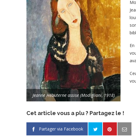
Mod
Jea
lou
son
bib
En 
vou
ava
Ceu
vou
Jeanne Hébuterne assise (Modigliani, 1918)
Cet article vous a plu ? Partagez le !
Partager via Facebook